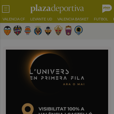
VALENCIA CF
LEVANTE UD
VALENCIA BASKET
FUTBOL