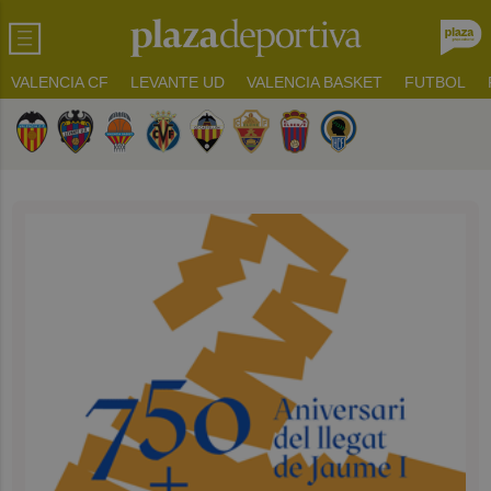
VALENCIA CF
LEVANTE UD
VALENCIA BASKET
FUTBOL