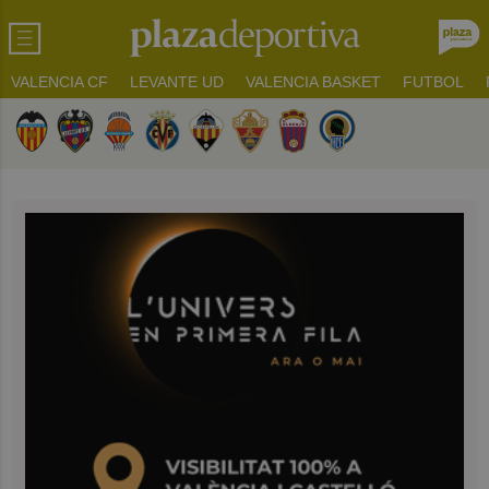
VALENCIA CF
LEVANTE UD
VALENCIA BASKET
FUTBOL