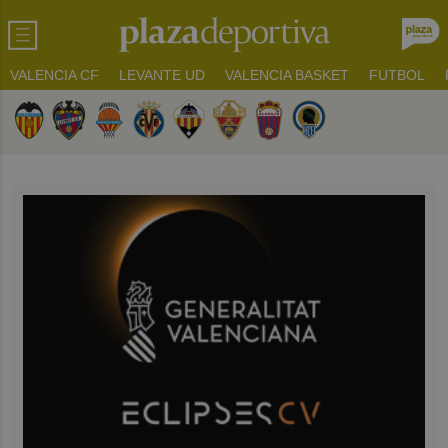
VALENCIA CF
LEVANTE UD
VALENCIA BASKET
FUTBOL