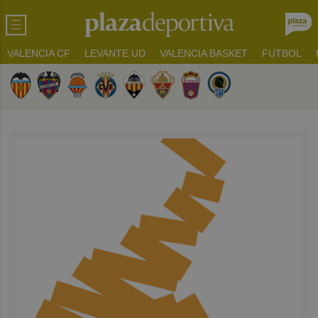
VALENCIA CF
LEVANTE UD
VALENCIA BASKET
FUTBOL