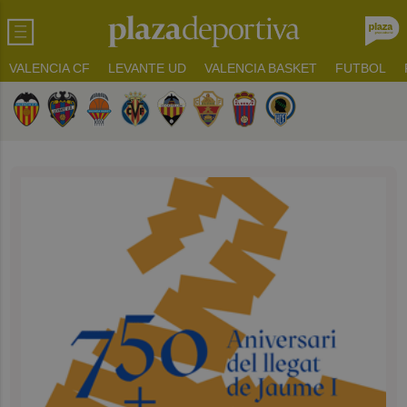
VALENCIA CF
LEVANTE UD
VALENCIA BASKET
FUTBOL