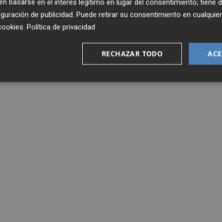
 basarse en el interés legítimo en lugar del consentimiento; tiene 
guración de publicidad
. Puede retirar su consentimiento en cualqu
cookies
.
Política de privacidad
RECHAZAR TODO
ACE