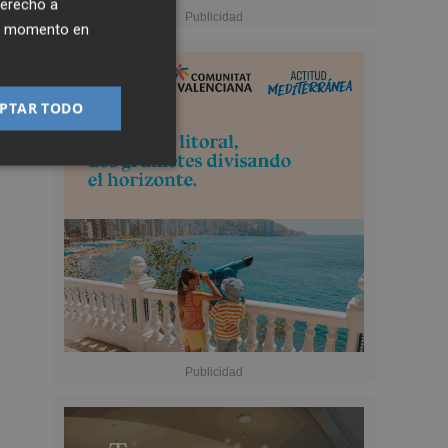
derecho a
ier momento en
PTAR TODO