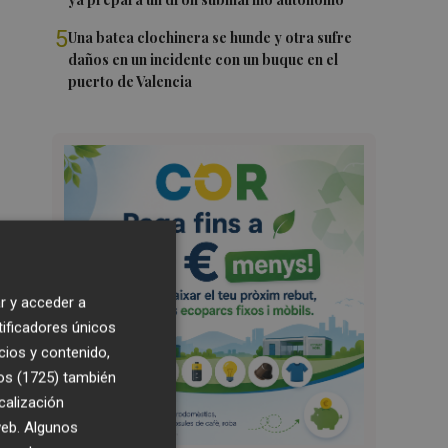
5
Una batea clochinera se hunde y otra sufre
daños en un incidente con un buque en el
puerto de Valencia
r y acceder a
tificadores únicos
cios y contenido,
os (1725)
también
calización
 web. Algunos