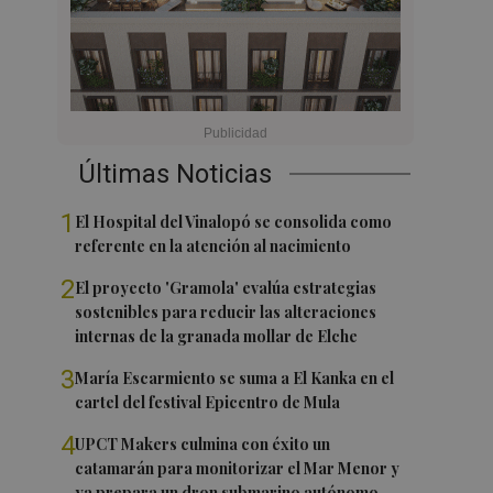
Últimas Noticias
1
El Hospital del Vinalopó se consolida como
referente en la atención al nacimiento
2
El proyecto 'Gramola' evalúa estrategias
sostenibles para reducir las alteraciones
internas de la granada mollar de Elche
3
María Escarmiento se suma a El Kanka en el
cartel del festival Epicentro de Mula
4
UPCT Makers culmina con éxito un
catamarán para monitorizar el Mar Menor y
ya prepara un dron submarino autónomo