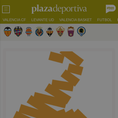
VALENCIA CF
LEVANTE UD
VALENCIA BASKET
FUTBOL