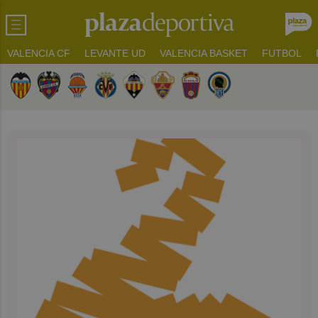
VALENCIA CF
LEVANTE UD
VALENCIA BASKET
FUTBOL