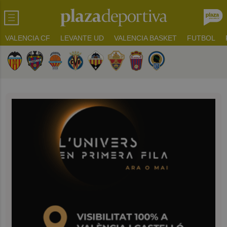
VALENCIA CF
LEVANTE UD
VALENCIA BASKET
FUTBOL