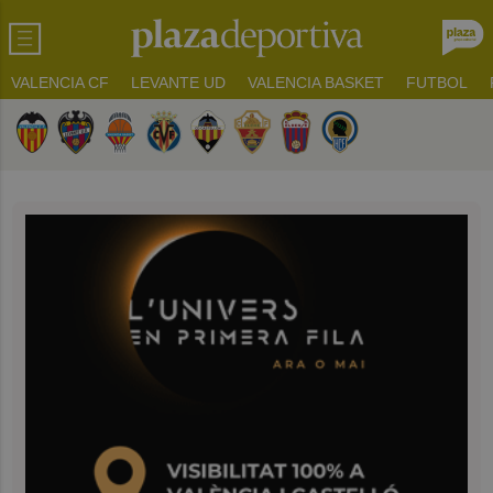
VALENCIA CF
LEVANTE UD
VALENCIA BASKET
FUTBOL