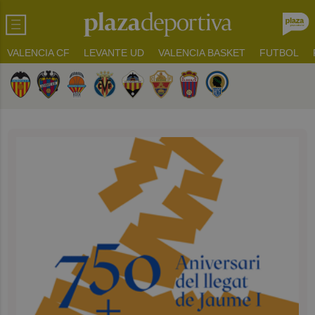
VALENCIA CF
LEVANTE UD
VALENCIA BASKET
FUTBOL