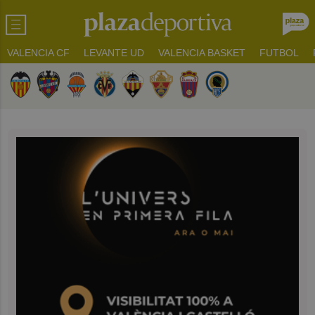
VALENCIA CF
LEVANTE UD
VALENCIA BASKET
FUTBOL