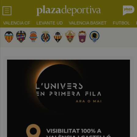
VALENCIA CF
LEVANTE UD
VALENCIA BASKET
FUTBOL