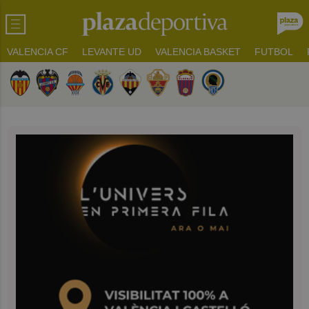
VALENCIA CF
LEVANTE UD
VALENCIA BASKET
FUTBOL