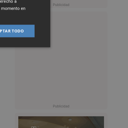
derecho a
ier momento en
PTAR TODO