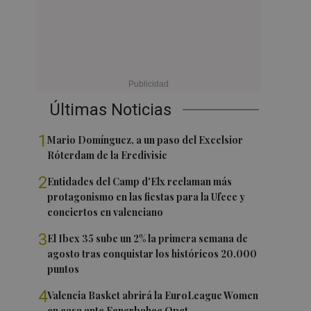
Últimas Noticias
1
Mario Domínguez, a un paso del Excelsior
Róterdam de la Eredivisie
2
Entidades del Camp d'Elx reclaman más
protagonismo en las fiestas para la Ufece y
conciertos en valenciano
3
El Ibex 35 sube un 2% la primera semana de
agosto tras conquistar los históricos 20.000
puntos
4
Valencia Basket abrirá la EuroLeague Women
en casa ante Fenerbahce Opet