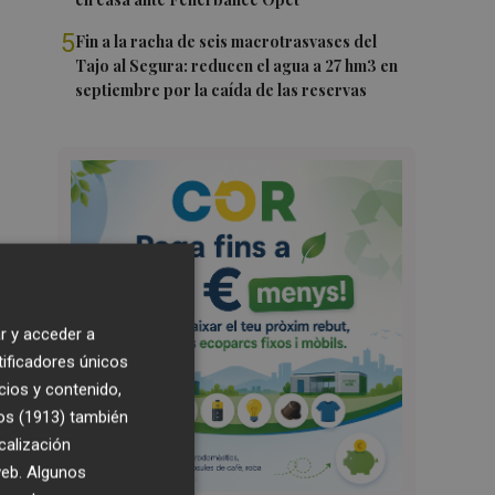
5
Fin a la racha de seis macrotrasvases del
Tajo al Segura: reducen el agua a 27 hm3 en
septiembre por la caída de las reservas
r y acceder a
tificadores únicos
cios y contenido,
os (1913)
también
calización
 web. Algunos