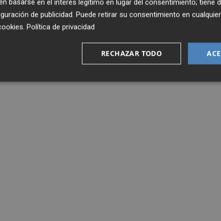
 basarse en el interés legítimo en lugar del consentimiento; tiene 
guración de publicidad
. Puede retirar su consentimiento en cualqu
cookies
.
Política de privacidad
RECHAZAR TODO
ACE