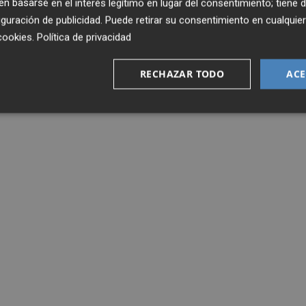
 basarse en el interés legítimo en lugar del consentimiento; tiene 
guración de publicidad
. Puede retirar su consentimiento en cualqu
cookies
.
Política de privacidad
RECHAZAR TODO
ACE