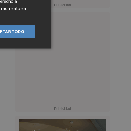
derecho a
ier momento en
PTAR TODO