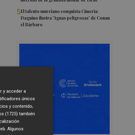
5
El talento murciano conquista Cimeria:
Dagnino ilustra 'Aguas peligrosas' de Conan
el Bárbaro
r y acceder a
tificadores únicos
cios y contenido,
os (1725)
también
calización
 web. Algunos