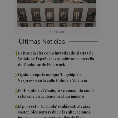
Últimas Noticias
1
La justicia cita como investigado al CEO de
Vodafone España tras admitir otra querella
del fundador de Finetwork
2
Oysho ocupa la antigua 'flagship' de
Nespresso en la calle Colón de València
3
El Hospital del Vinalopó se consolida como
referente en la atención al nacimiento
4
El proyecto 'Gramola' evalúa estrategias
sostenibles para reducir las alteraciones
internas de la granada mollar de Elche