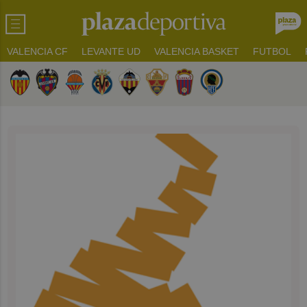
VALENCIA CF
LEVANTE UD
VALENCIA BASKET
FUTBOL