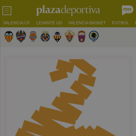
VALENCIA CF
LEVANTE UD
VALENCIA BASKET
FUTBOL