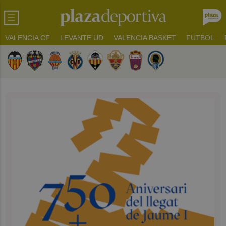
VALENCIA CF
LEVANTE UD
VALENCIA BASKET
FUTBOL