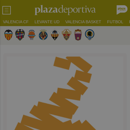
VALENCIA CF
LEVANTE UD
VALENCIA BASKET
FUTBOL