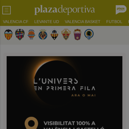
VALENCIA CF
LEVANTE UD
VALENCIA BASKET
FUTBOL