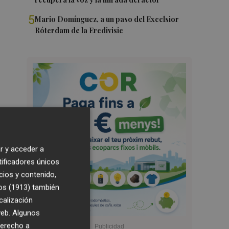
5
Mario Domínguez, a un paso del Excelsior
Róterdam de la Eredivisie
r y acceder a
tificadores únicos
cios y contenido,
os (1913)
también
calización
 web. Algunos
derecho a