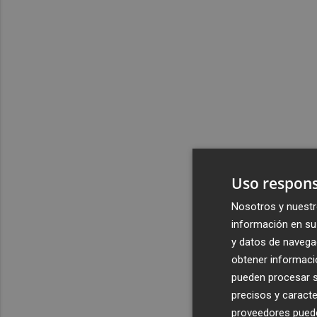
Uso respons
Nosotros y nuestr
información en su 
y datos de navega
obtener informació
pueden procesar su
precisos y caracte
proveedores pueden