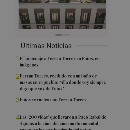
Últimas Noticias
1
El homenaje a Ferran Torres en Foios, en
imágenes
2
Ferran Torres, recibido con un baño de
masas en su pueblo: "Allá donde voy siempre
digo que soy de Foios"
3
Foios se vuelca con Ferran Torres
4
Las '200 vidas' que llevaron a Paco Rabal de
Águilas a la cima del cine: un documental
recupera la voz y la mirada del actor