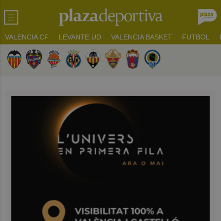
VALENCIA CF
LEVANTE UD
VALENCIA BASKET
FUTBOL