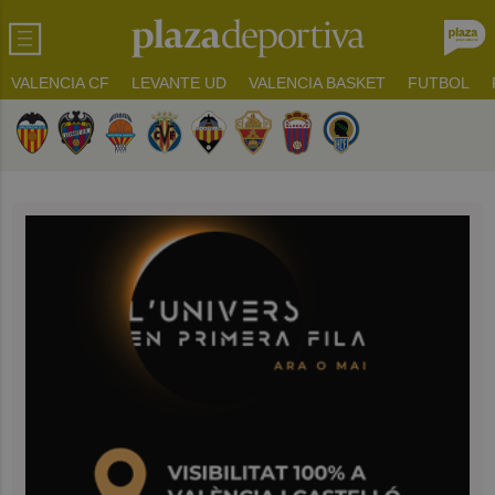
VALENCIA CF
LEVANTE UD
VALENCIA BASKET
FUTBOL