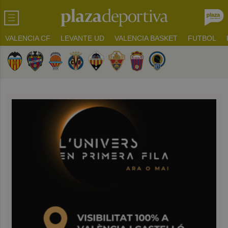
VALENCIA CF
LEVANTE UD
VALENCIA BASKET
FUTBOL