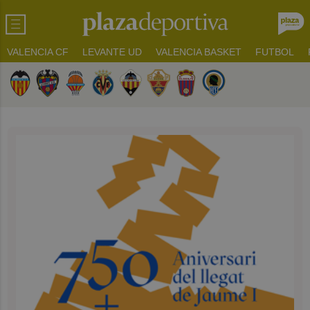
VALENCIA CF
LEVANTE UD
VALENCIA BASKET
FUTBOL