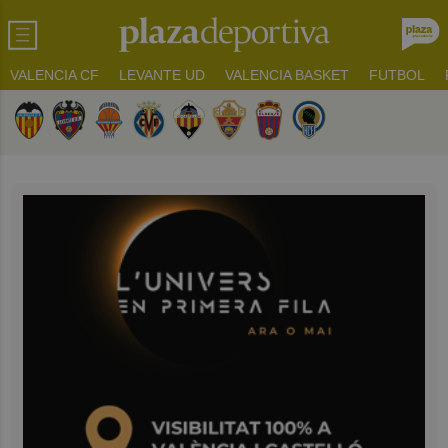
VALENCIA CF
LEVANTE UD
VALENCIA BASKET
FUTBOL