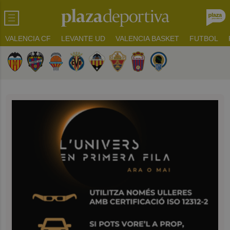
VALENCIA CF
LEVANTE UD
VALENCIA BASKET
FUTBOL