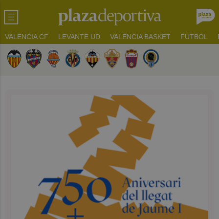
VALENCIA CF
LEVANTE UD
VALENCIA BASKET
FUTBOL