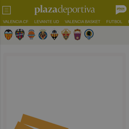
VALENCIA CF
LEVANTE UD
VALENCIA BASKET
FUTBOL