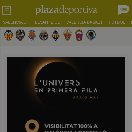
VALENCIA CF
LEVANTE UD
VALENCIA BASKET
FUTBOL