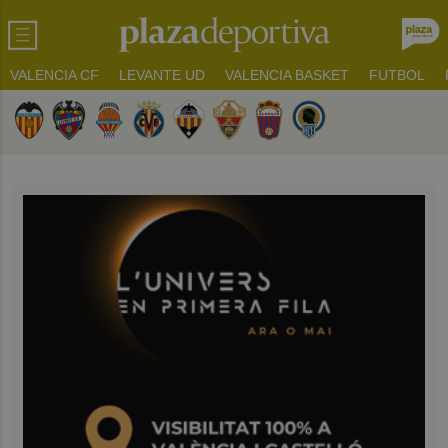
VALENCIA CF
LEVANTE UD
VALENCIA BASKET
FUTBOL