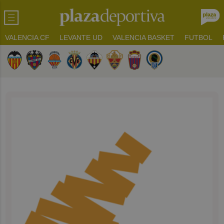
VALENCIA CF
LEVANTE UD
VALENCIA BASKET
FUTBOL