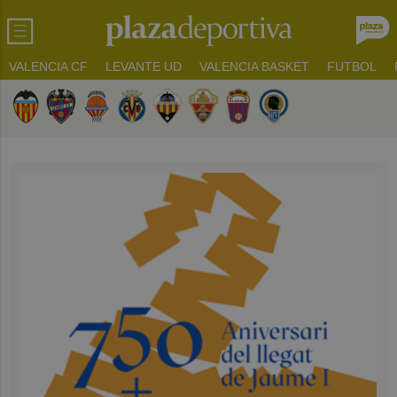
VALENCIA CF
LEVANTE UD
VALENCIA BASKET
FUTBOL