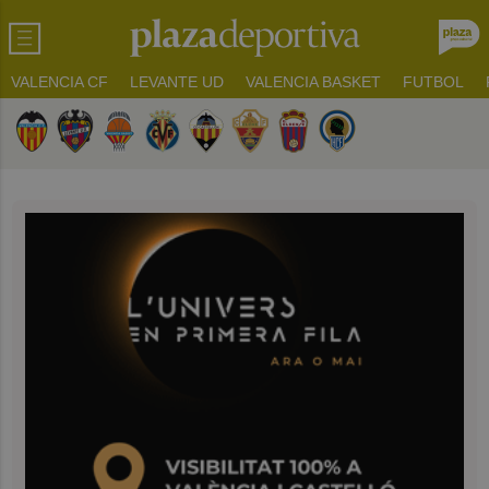
VALENCIA CF
LEVANTE UD
VALENCIA BASKET
FUTBOL