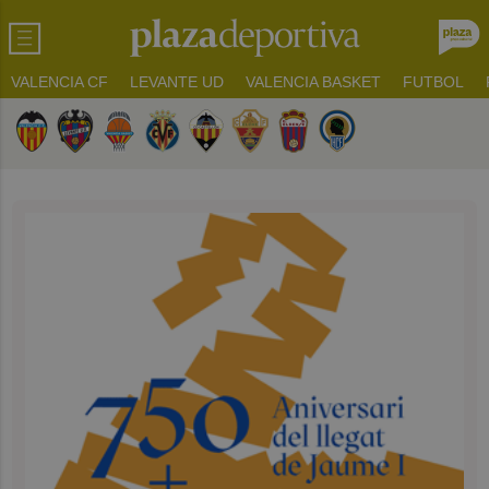
VALENCIA CF
LEVANTE UD
VALENCIA BASKET
FUTBOL