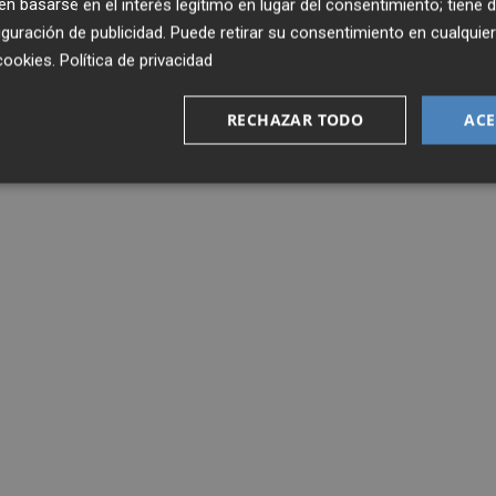
 basarse en el interés legítimo en lugar del consentimiento; tiene 
guración de publicidad
. Puede retirar su consentimiento en cualqu
cookies
.
Política de privacidad
RECHAZAR TODO
ACE