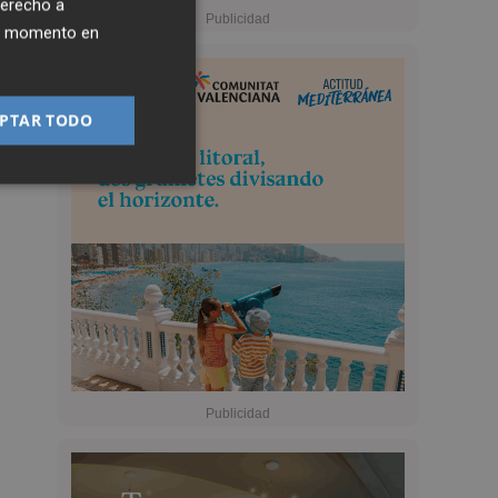
derecho a
ier momento en
PTAR TODO