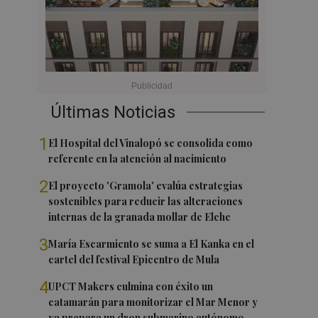
Últimas Noticias
1
El Hospital del Vinalopó se consolida como
referente en la atención al nacimiento
2
El proyecto 'Gramola' evalúa estrategias
sostenibles para reducir las alteraciones
internas de la granada mollar de Elche
3
María Escarmiento se suma a El Kanka en el
cartel del festival Epicentro de Mula
4
UPCT Makers culmina con éxito un
catamarán para monitorizar el Mar Menor y
ya prepara un dron submarino autónomo