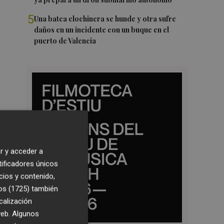
5
Una batea clochinera se hunde y otra sufre
daños en un incidente con un buque en el
puerto de Valencia
r y acceder a
tificadores únicos
cios y contenido,
os (1725)
también
calización
 web. Algunos