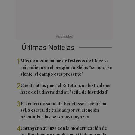
Últimas Noticias
1
Más de medio millar de festeros de Ufece se
reivindican en el pregón en Elche: "se nota, se
siente, el campo está presente"
2
Cuenta atrás para el Rototom, un festival que
hace de la diversidad su "seña de identidad"
3
El centro de salud de Benetússer recibe un
sello estatal de calidad por su atención
orientada a las personas mayores
4
Cartagena avanza con la modernización de
los Bomberos e impulsa una Ordenanza de