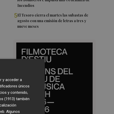
Incendios
5
El Tesoro cierra el martes las subastas de
agosto con una emisión de letras a tres y
nueve meses
r y acceder a
tificadores únicos
cios y contenido,
os (1913)
también
calización
 web. Algunos