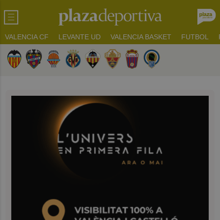
VALENCIA CF
LEVANTE UD
VALENCIA BASKET
FUTBOL