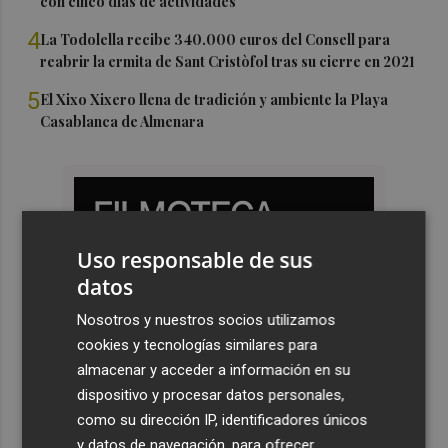
con cinco días de actividades
4
La Todolella recibe 340.000 euros del Consell para
reabrir la ermita de Sant Cristòfol tras su cierre en 2021
5
El Xixo Xixero llena de tradición y ambiente la Playa
Casablanca de Almenara
Uso responsable de sus
datos
Nosotros y nuestros socios utilizamos
cookies y tecnologías similares para
almacenar y acceder a información en su
dispositivo y procesar datos personales,
como su dirección IP, identificadores únicos
y datos de navegación, para ofrecer