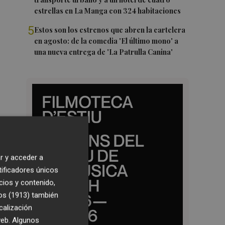
estrellas en La Manga con 324 habitaciones
5
Estos son los estrenos que abren la cartelera
en agosto: de la comedia 'El último mono' a
una nueva entrega de 'La Patrulla Canina'
r y acceder a
tificadores únicos
cios y contenido,
os (1913)
también
calización
 web. Algunos