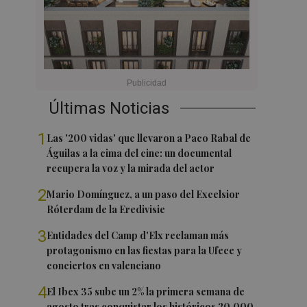
Últimas Noticias
1
Las '200 vidas' que llevaron a Paco Rabal de
Águilas a la cima del cine: un documental
recupera la voz y la mirada del actor
2
Mario Domínguez, a un paso del Excelsior
Róterdam de la Eredivisie
3
Entidades del Camp d'Elx reclaman más
protagonismo en las fiestas para la Ufece y
conciertos en valenciano
4
El Ibex 35 sube un 2% la primera semana de
agosto tras conquistar los históricos 20.000