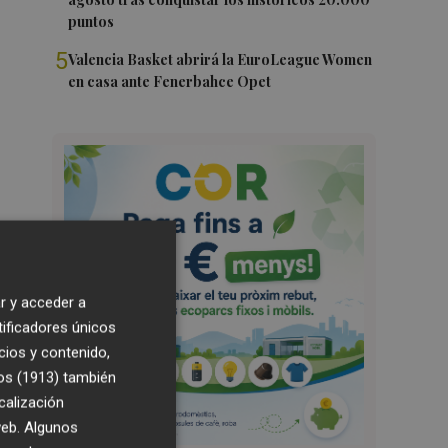
puntos
5
Valencia Basket abrirá la EuroLeague Women
en casa ante Fenerbahce Opet
r y acceder a
tificadores únicos
cios y contenido,
os (1913)
también
calización
 web. Algunos