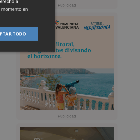
derecho a
ier momento en
PTAR TODO