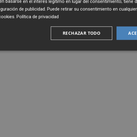
 basarse en el interés legítimo en lugar del consentimiento; tiene 
guración de publicidad
. Puede retirar su consentimiento en cualqu
cookies
.
Política de privacidad
RECHAZAR TODO
ACE