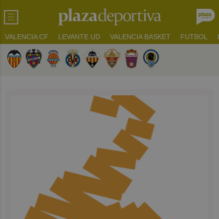
VALENCIA CF
LEVANTE UD
VALENCIA BASKET
FUTBOL