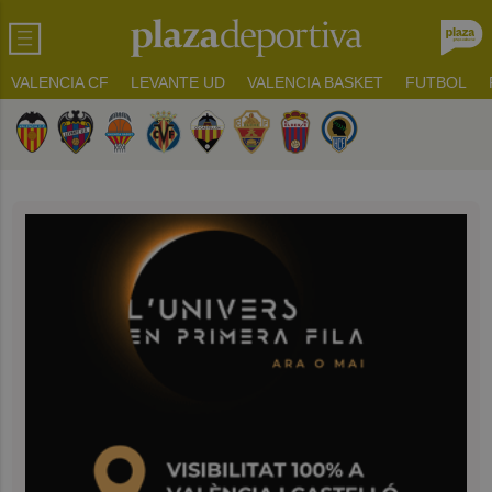
VALENCIA CF
LEVANTE UD
VALENCIA BASKET
FUTBOL