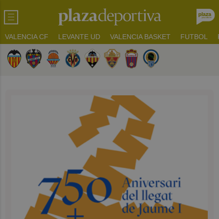
VALENCIA CF
LEVANTE UD
VALENCIA BASKET
FUTBOL