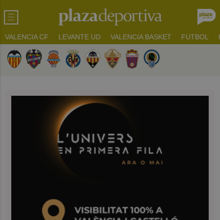
VALENCIA CF
LEVANTE UD
VALENCIA BASKET
FUTBOL