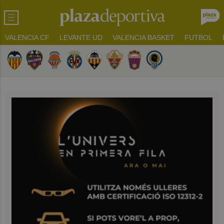
VALENCIA CF
LEVANTE UD
VALENCIA BASKET
FUTBOL