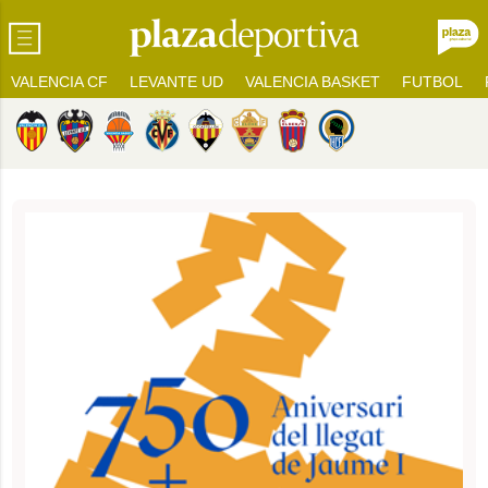
VALENCIA CF
LEVANTE UD
VALENCIA BASKET
FUTBOL