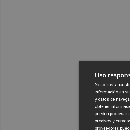
Uso respons
Nosotros y nuestr
información en su 
y datos de navega
obtener informació
pueden procesar su
precisos y caracte
proveedores pueden