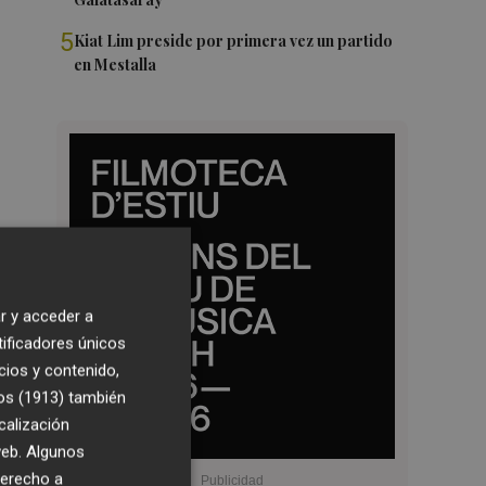
5
Kiat Lim preside por primera vez un partido
en Mestalla
r y acceder a
tificadores únicos
cios y contenido,
os (1913)
también
calización
 web. Algunos
derecho a