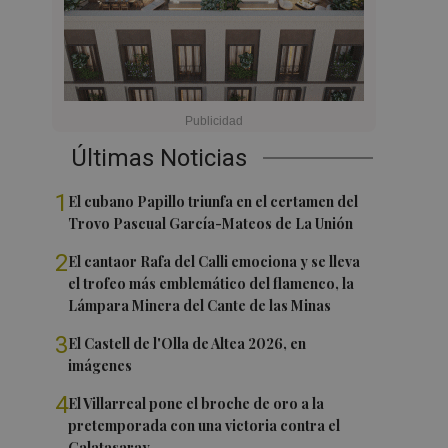
Últimas Noticias
1
El cubano Papillo triunfa en el certamen del
Trovo Pascual García-Mateos de La Unión
2
El cantaor Rafa del Calli emociona y se lleva
el trofeo más emblemático del flamenco, la
Lámpara Minera del Cante de las Minas
3
El Castell de l'Olla de Altea 2026, en
imágenes
4
El Villarreal pone el broche de oro a la
pretemporada con una victoria contra el
Galatasaray