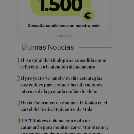
Últimas Noticias
1
El Hospital del Vinalopó se consolida como
referente en la atención al nacimiento
2
El proyecto 'Gramola' evalúa estrategias
sostenibles para reducir las alteraciones
internas de la granada mollar de Elche
3
María Escarmiento se suma a El Kanka en el
cartel del festival Epicentro de Mula
4
UPCT Makers culmina con éxito un
catamarán para monitorizar el Mar Menor y
ya prepara un dron submarino autónomo