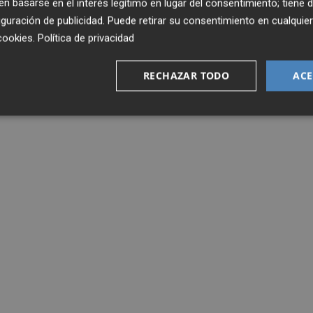
 basarse en el interés legítimo en lugar del consentimiento; tiene 
guración de publicidad
. Puede retirar su consentimiento en cualqu
cookies
.
Política de privacidad
RECHAZAR TODO
ACE