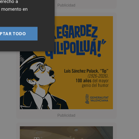
derecho a
ier momento en
PTAR TODO