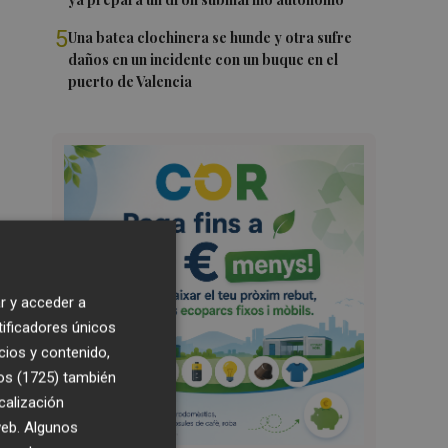
5
Una batea clochinera se hunde y otra sufre
daños en un incidente con un buque en el
puerto de Valencia
r y acceder a
tificadores únicos
cios y contenido,
os (1725)
también
calización
 web. Algunos